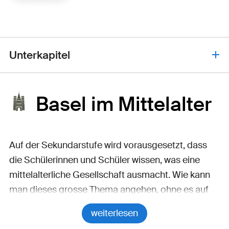
Unterkapitel
Basel im Mittelalter: Ankommen
Basel im Mittelalter
Der Mittelalter-Stadtrundgang
Auf der Sekundarstufe wird vorausgesetzt, dass
die Schülerinnen und Schüler wissen, was eine
mittelalterliche Gesellschaft ausmacht. Wie kann
Das grosse Basler Erdbeben
man dieses grosse Thema angehen, ohne es auf
die allgegenwärtigen Ritterburgen zu reduzieren?
weiterlesen
Die Pest in Basel
Gab es überhaupt Ritter in Basel?