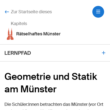
Zur Startseite dieses
Kapitels
Rätselhaftes Münster
LERNPFAD
Geometrie und Statik am
Geometrie und Statik
Münster
Zyklus 1
am Münster
3 bis 4 Lektionen
Die Schüler:innen betrachten das Münster (vor Ort